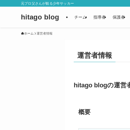
元プロ父さんが観る少年サッカー
hitago blog
チーム
指導者
保護者
ホーム
運営者情報
運営者情報
hitago blogの運
概要