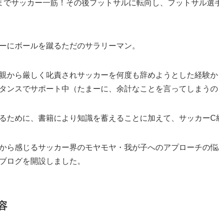
までサッカー一筋！その後フットサルに転向し、フットサル選手
ーにボールを蹴るただのサラリーマン。
親から厳しく叱責されサッカーを何度も辞めようとした経験か
タンスでサポート中（たまーに、余計なことを言ってしまうの
るために、書籍により知識を蓄えることに加えて、サッカーC
から感じるサッカー界のモヤモヤ・我が子へのアプローチの悩
ブログを開設しました。
容