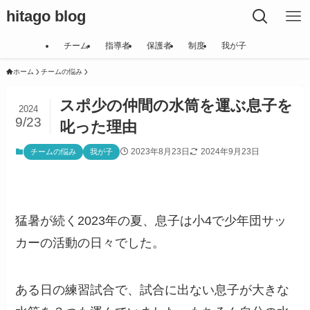
hitago blog
チーム
指導者
保護者
制度
我が子
ホーム
チームの悩み
スポ少の仲間の水筒を運ぶ息子を
2024
9/23
叱った理由
2023年8月23日
2024年9月23日
チームの悩み
我が子
猛暑が続く2023年の夏、息子は小4で少年団サッ
カーの活動の日々でした。
ある日の練習試合で、試合に出ない息子が大きな