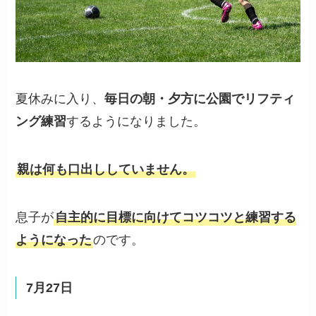
夏休みに入り、
毎日の朝・夕方に
公園でリフティ
ング練習
するようになりました。
親は何も口出ししていません。
息子が
自主的に目標に向けてコツコツと練習する
ようになった
のです。
7月27日